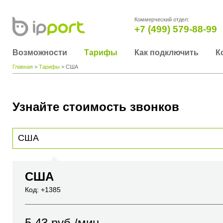
Коммерческий отдел:
+7 (499) 579-88-99
Возможности
Тарифы
Как подключить
К
Главная
>
Тарифы
> США
Узнайте стоимость звонков
Для получения информации о стоимости звонка, пожалуйста, введите телефонный н
вы хотите позвонить или название города или страны
США
Код: +1385
5.43
руб./мин.