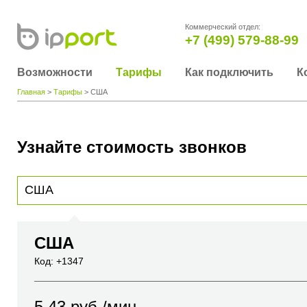
Коммерческий отдел:
+7 (499) 579-88-99
Возможности
Тарифы
Как подключить
К
Главная
>
Тарифы
> США
Узнайте стоимость звонков
Для получения информации о стоимости звонка, пожалуйста, введите телефонный н
вы хотите позвонить или название города или страны
США
Код: +1347
5.43
руб./мин.