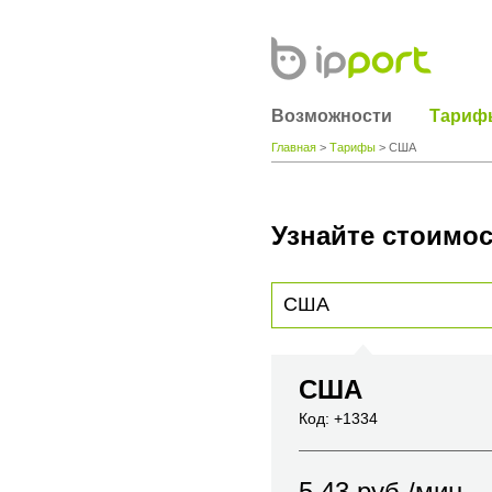
Возможности
Тариф
Главная
>
Тарифы
> США
Узнайте стоимос
Для получения информации о стоимости
вы хотите позвонить или название горо
США
Код: +1334
5.43
руб./мин.