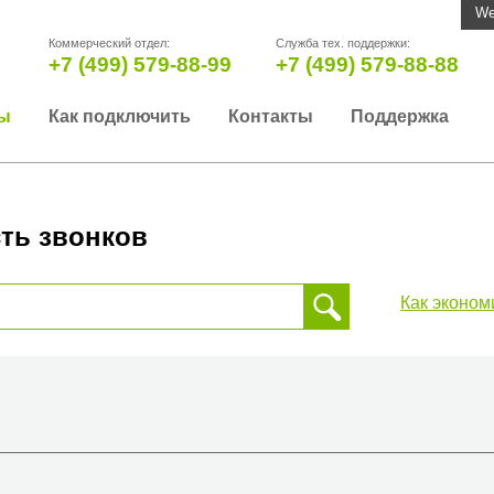
We
Коммерческий отдел:
Служба тех. поддержки:
+7 (499) 579-88-99
+7 (499) 579-88-88
ы
Как подключить
Контакты
Поддержка
ть звонков
Как эконом
 звонка, пожалуйста, введите телефонный номер на который
да или страны