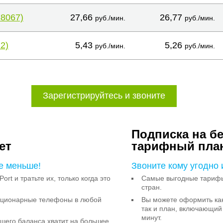
38067)
27,66
26,77
руб./мин.
руб./мин.
2)
5,43
5,26
руб./мин.
руб./мин.
Зарегистрируйтесь и звоните
Подписка на б
ет
тарифный пла
е меньше!
Звоните кому угодно 
Port и тратьте их, только когда это
Самые выгодные тарифы 
стран.
тационарные телефоны в любой
Вы можете оформить как
так и план, включающий
минут.
ашего баланса хватит на большее,