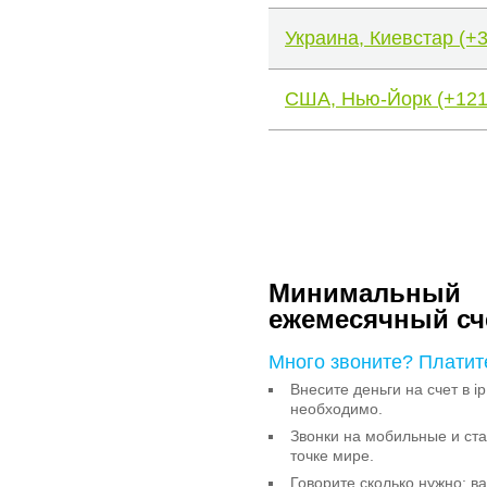
Украина, Киевстар (+
США, Нью-Йорк (+121
Минимальный
ежемесячный сч
Много звоните? Платит
Внесите деньги на счет в ip
необходимо.
Звонки на мобильные и с
точке мире.
Говорите сколько нужно: в