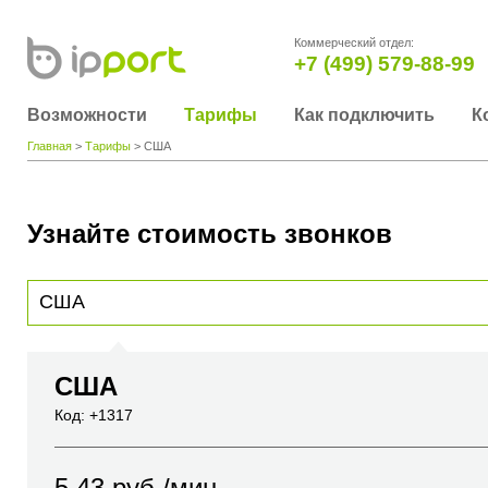
Коммерческий отдел:
+7 (499) 579-88-99
Возможности
Тарифы
Как подключить
К
Главная
>
Тарифы
> США
Узнайте стоимость звонков
Для получения информации о стоимости звонка, пожалуйста, введите телефонный н
вы хотите позвонить или название города или страны
США
Код: +1317
5.43
руб./мин.