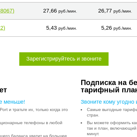
38067)
27,66
26,77
руб./мин.
руб./мин.
2)
5,43
5,26
руб./мин.
руб./мин.
Зарегистрируйтесь и звоните
Подписка на б
ет
тарифный пла
е меньше!
Звоните кому угодно 
Port и тратьте их, только когда это
Самые выгодные тарифы 
стран.
тационарные телефоны в любой
Вы можете оформить как
так и план, включающий
минут.
ашего баланса хватит на большее,