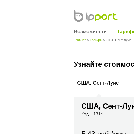
Возможности
Тариф
Главная
>
Тарифы
> США, Сент-Луис
Узнайте стоимос
Для получения информации о стоимости
вы хотите позвонить или название горо
США, Сент-Лу
Код: +1314
5.43
руб./мин.