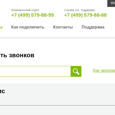
We
Коммерческий отдел:
Служба тех. поддержки:
+7 (499) 579-88-99
+7 (499) 579-88-88
ы
Как подключить
Контакты
Поддержка
ть звонков
Как эконом
 звонка, пожалуйста, введите телефонный номер на который
да или страны
ис