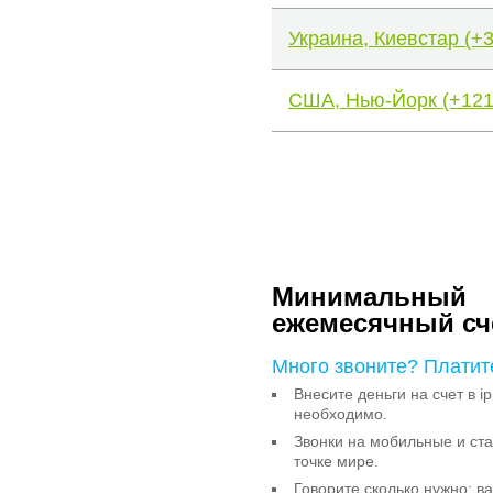
Украина, Киевстар (+
США, Нью-Йорк (+121
Минимальный
ежемесячный сч
Много звоните? Платит
Внесите деньги на счет в ip
необходимо.
Звонки на мобильные и с
точке мире.
Говорите сколько нужно: в