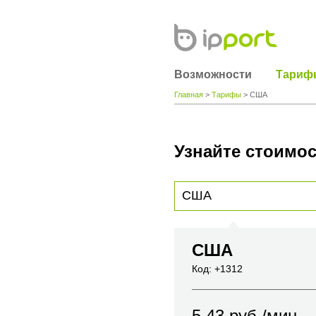
Возможности
Тариф
Главная
>
Тарифы
> США
Узнайте стоимос
Для получения информации о стоимости
вы хотите позвонить или название горо
США
Код: +1312
5.43
руб./мин.