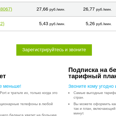
38067)
27,66
26,77
руб./мин.
руб./мин.
2)
5,43
5,26
руб./мин.
руб./мин.
Зарегистрируйтесь и звоните
Подписка на б
ет
тарифный пла
е меньше!
Звоните кому угодно 
Port и тратьте их, только когда это
Самые выгодные тарифы 
стран.
тационарные телефоны в любой
Вы можете оформить как
так и план, включающий
минут.
ашего баланса хватит на большее,