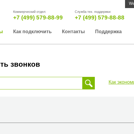
We
Коммерческий отдел:
Служба тех. поддержки:
+7 (499) 579-88-99
+7 (499) 579-88-88
ы
Как подключить
Контакты
Поддержка
ть звонков
Как эконом
 звонка, пожалуйста, введите телефонный номер на который
да или страны