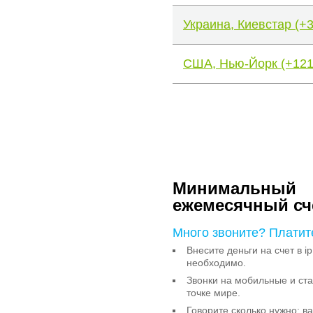
Украина, Киевстар (+
США, Нью-Йорк (+121
Минимальный
ежемесячный сч
Много звоните? Платит
Внесите деньги на счет в ip
необходимо.
Звонки на мобильные и с
точке мире.
Говорите сколько нужно: в