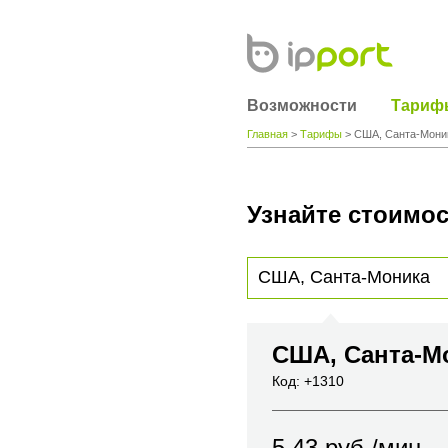
Возможности
Тариф
Главная
>
Тарифы
> США, Санта-Мони
Узнайте стоимос
Для получения информации о стоимости
вы хотите позвонить или название горо
США, Санта-М
Код: +1310
5.43
руб./мин.