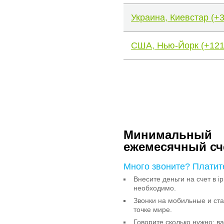
Украина, Киевстар (+
США, Нью-Йорк (+121
Минимальный
ежемесячный сч
Много звоните? Платит
Внесите деньги на счет в ip
необходимо.
Звонки на мобильные и с
точке мире.
Говорите сколько нужно: в