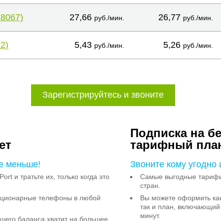
38067)
27,66
26,77
руб./мин.
руб./мин.
2)
5,43
5,26
руб./мин.
руб./мин.
Зарегистрируйтесь и звоните
Подписка на б
ет
тарифный пла
е меньше!
Звоните кому угодно 
Port и тратьте их, только когда это
Самые выгодные тарифы 
стран.
тационарные телефоны в любой
Вы можете оформить как
так и план, включающий
минут.
ашего баланса хватит на большее,