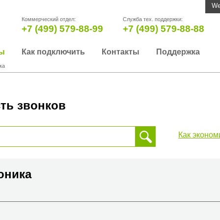
We
Коммерческий отдел:
Служба тех. поддержки:
+7 (499) 579-88-99
+7 (499) 579-88-88
ы
Как подключить
Контакты
Поддержка
ка
ть звонков
Как эконом
 звонка, пожалуйста, введите телефонный номер на который
да или страны
оника