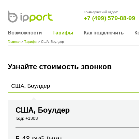
Коммерческий отдел:
+7 (499) 579-88-99
Возможности
Тарифы
Как подключить
К
Главная
>
Тарифы
> США, Боулдер
Узнайте стоимость звонков
Для получения информации о стоимости звонка, пожалуйста, введите телефонный н
вы хотите позвонить или название города или страны
США, Боулдер
Код: +1303
5.43
руб./мин.