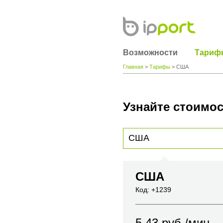
Возможности
Тариф
Главная
>
Тарифы
> США
Узнайте стоимос
Для получения информации о стоимости
вы хотите позвонить или название горо
США
Код: +1239
5.43
руб./мин.