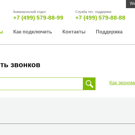
We
Коммерческий отдел:
Служба тех. поддержки:
+7 (499) 579-88-99
+7 (499) 579-88-88
ы
Как подключить
Контакты
Поддержка
ть звонков
Как эконом
 звонка, пожалуйста, введите телефонный номер на который
да или страны