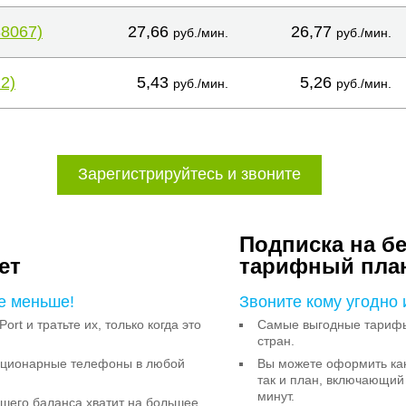
38067)
27,66
26,77
руб./мин.
руб./мин.
2)
5,43
5,26
руб./мин.
руб./мин.
Зарегистрируйтесь и звоните
Подписка на б
ет
тарифный пла
е меньше!
Звоните кому угодно 
Port и тратьте их, только когда это
Самые выгодные тарифы 
стран.
тационарные телефоны в любой
Вы можете оформить как
так и план, включающий
минут.
ашего баланса хватит на большее,