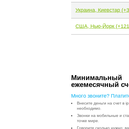
Украина, Киевстар (+
США, Нью-Йорк (+121
Минимальный
ежемесячный сч
Много звоните? Платит
Внесите деньги на счет в ip
необходимо.
Звонки на мобильные и с
точке мире.
Говорите сколько нужно: в