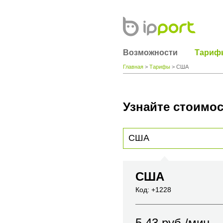
Возможности
Тариф
Главная
>
Тарифы
> США
Узнайте стоимос
Для получения информации о стоимости
вы хотите позвонить или название горо
США
Код: +1228
5.43
руб./мин.