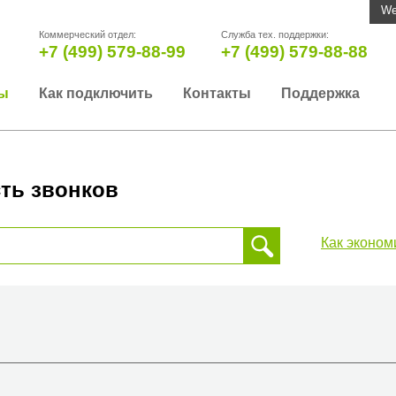
We
Коммерческий отдел:
Служба тех. поддержки:
+7 (499) 579-88-99
+7 (499) 579-88-88
ы
Как подключить
Контакты
Поддержка
ть звонков
Как эконом
 звонка, пожалуйста, введите телефонный номер на который
да или страны