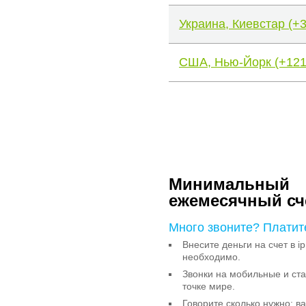
Украина, Киевстар (+
США, Нью-Йорк (+121
Минимальный
ежемесячный сч
Много звоните? Платит
Внесите деньги на счет в ip
необходимо.
Звонки на мобильные и с
точке мире.
Говорите сколько нужно: в