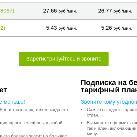
38067)
27,66
26,77
руб./мин.
руб./мин.
2)
5,43
5,26
руб./мин.
руб./мин.
Зарегистрируйтесь и звоните
Подписка на б
ет
тарифный пла
е меньше!
Звоните кому угодно 
Port и тратьте их, только когда это
Самые выгодные тарифы 
стран.
тационарные телефоны в любой
Вы можете оформить как
так и план, включающий
минут.
ашего баланса хватит на большее,