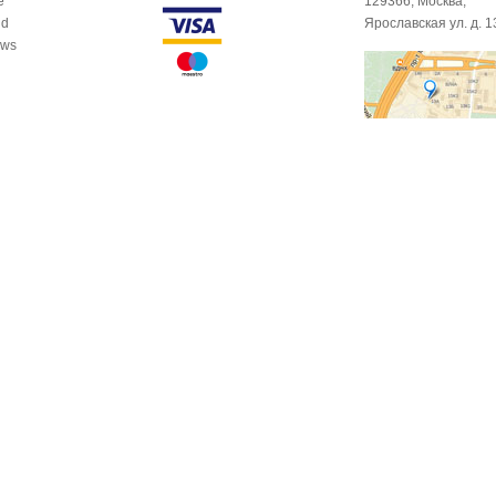
e
129366, Москва,
id
Ярославская ул. д. 1
ows