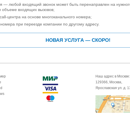
ия — любой входящий звонок может быть перенаправлен на нужног
м объеме входящих вызовов;
call-центра на основе многоканального номера;
номера при переезде компании по другому адресу.
НОВАЯ УСЛУГА — СКОРО!
омер
Наш адрес в Москве:
e
129366, Москва,
id
Ярославская ул. д. 1
ows