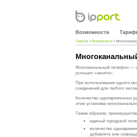
Возможности
Тариф
Главная
>
Возможности
> Многоканаль
Многоканальный
Многоканальный телефон — эт
услышит «занято».
При использовании одного мн
соединений для любого числа
Количество одновременных ра
этом установка многоканальн
Таким образом, преимуществ
единый городской тел
количество одновреме
добавлять или сокраща