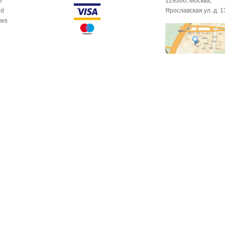
e
129366, Москва,
id
Ярославская ул. д. 1
ows