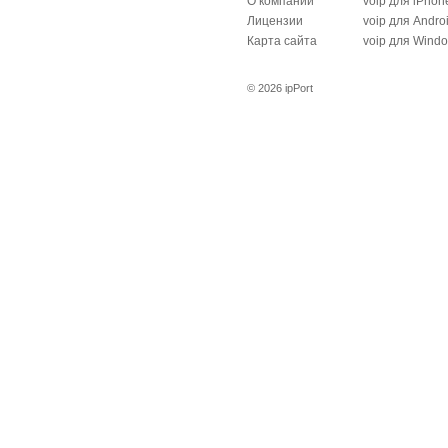
О компании
voip для iPhon
Лицензии
voip для Andro
Карта сайта
voip для Wind
© 2026 ipPort